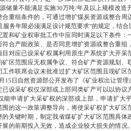
炭资源储量不能满足实施30万吨/年及以上规模改造
整合重组条件的，可通过增扩煤炭资源或整合周
，且服务年限必须满足设计规范要求”的规定，结
配置和矿业权审批工作中应同时满足以下条件：
否符合产能政策、是否同意增扩资源或整合重组
项目对应已设采矿权属利用原生产系统扩大开采
的矿区范围应无权属争议、符合矿产资源规划、
闭工作联席会议未批准过扩大矿区范围且现矿区
年3月15日自然资源部公开发布了《矿业权出让管
定已设采矿权仅深部或上部同类矿产可以以协议
仅能申请扩大采矿权的深部或上部，申请扩大
范围的这一政策调整导向，将使采矿权扩大矿区
整的关键时期，制定我省煤矿扩大矿区范围具体
开展的前期投入无效，造成企业较大损失的情况