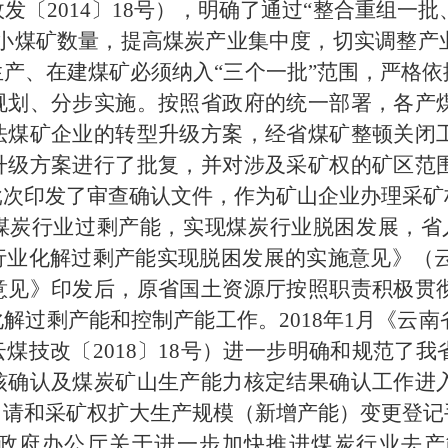
发〔2014〕18号），明确了通过“整合重组一
和小煤矿数量，提高煤炭产业集中度，切实调整产
产、在建煤矿必须纳入“三个一批”范围，严格依
规划、分步实施。按照省政府的统一部署，各产
法煤矿企业的转型升级方案，经省煤矿整顿关闭
升级方案进行了批复，并对涉及采矿权的矿区范
批次印发了审查确认文件，作为矿山企业办理采矿
炭行业过剩产能，实现煤炭行业脱困发展，省人
业化解过剩产能实现脱困发展的实施意见》（云政
意见》印发后，原省国土资源厅按照职责积极贯
解过剩产能和控制产能工作。2018年1月《云
煤技改〔2018〕18号）进一步明确和规范了
核确认及煤炭矿山生产能力核定结果确认工作进
申请和采矿权扩大生产规模（新增产能）变更登记
政府办公厅关于进一步加快推进煤炭行业去产