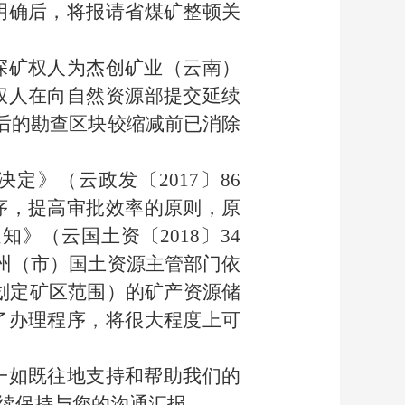
明确后，将报请省煤矿整顿关
探矿权人为杰创矿业（云南）
权人在向自然资源部提交延续
缩减后的勘查区块较缩减前已消除
》（云政发〔2017〕86
序，提高审批效率的原则，原
（云国土资〔2018〕34
放州（市）国土资源主管部门依
划定矿区范围）的矿产资源储
了办理程序，将很大程度上可
一如既往地支持和帮助我们的
续保持与您的沟通汇报。