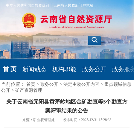
|
中华人民共和国自然资源部
云南省人民政府门户网站
首 页
新闻动态
机构职能
政务公开
政务服
当前位置：
>
>
>
首页
政务公开
法定主动公开内容
重点领域信息
>
公开
矿产资源管理
关于云南省元阳县黄茅岭地区金矿勘查等5个勘查方
案评审结果的公告
来源：矿业权管理处 发布时间：2025-12-31 15:28:33