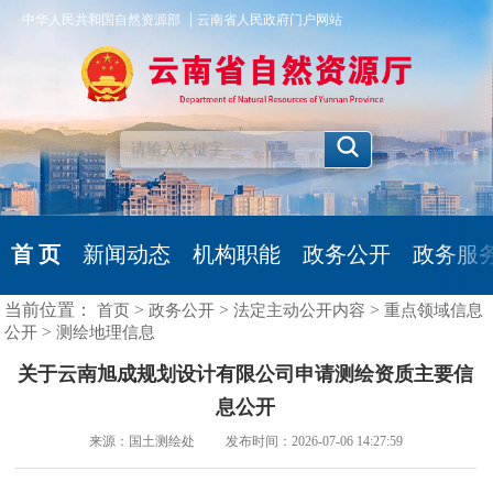
|
中华人民共和国自然资源部
云南省人民政府门户网站
首 页
新闻动态
机构职能
政务公开
政务服
当前位置：
>
>
>
首页
政务公开
法定主动公开内容
重点领域信息
>
公开
测绘地理信息
关于云南旭成规划设计有限公司申请测绘资质主要信
息公开
来源：国土测绘处 发布时间：2026-07-06 14:27:59