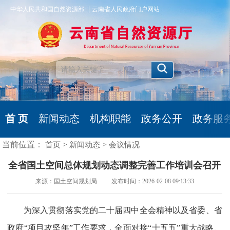
|
中华人民共和国自然资源部
云南省人民政府门户网站
首 页
新闻动态
机构职能
政务公开
政务服
当前位置：
>
>
首页
新闻动态
会议情况
全省国土空间总体规划动态调整完善工作培训会召开
来源：国土空间规划局 发布时间：2026-02-08 09:13:33
为深入贯彻落实党的二十届四中全会精神以及省委、省
政府“项目攻坚年”工作要求，全面对接“十五五”重大战略、