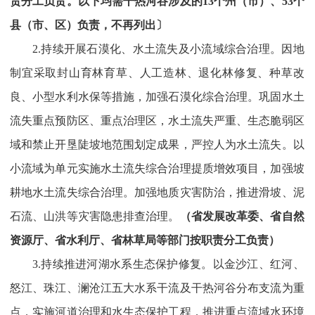
责分工负责。以下均需干热河谷涉及的13个州（市）、53个
县（市、区）负责，不再列出〕
2.持续开展石漠化、水土流失及小流域综合治理。因地
制宜采取封山育林育草、人工造林、退化林修复、种草改
良、小型水利水保等措施，加强石漠化综合治理。巩固水土
流失重点预防区、重点治理区，水土流失严重、生态脆弱区
域和禁止开垦陡坡地范围划定成果，严控人为水土流失。以
小流域为单元实施水土流失综合治理提质增效项目，加强坡
耕地水土流失综合治理。加强地质灾害防治，推进滑坡、泥
石流、山洪等灾害隐患排查治理。
（省发展改革委、省自然
资源厅、省水利厅、省林草局等部门按职责分工负责）
3.持续推进河湖水系生态保护修复。以金沙江、红河、
怒江、珠江、澜沧江五大水系干流及干热河谷分布支流为重
点，实施河道治理和水生态保护工程，推进重点流域水环境