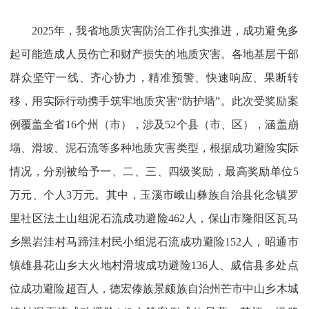
2025年，我省地质灾害防治工作扎实推进，成功避免多
起可能造成人员伤亡和财产损失的地质灾害。各地基层干部
群众坚守一线、齐心协力，精准预警、快速响应、果断转
移，用实际行动携手筑牢地质灾害“防护墙”。此次受奖励案
例覆盖全省16个州（市），涉及52个县（市、区），涵盖崩
塌、滑坡、泥石流等多种地质灾害类型，根据成功避险实际
情况，分别被给予一、二、三、四级奖励，最高奖励单位5
万元、个人3万元。其中，玉溪市峨山彝族自治县化念镇罗
里社区法土山组泥石流成功避险462人，保山市隆阳区瓦马
乡黑岩洼村马蹄洼村民小组泥石流成功避险152人，昭通市
镇雄县花山乡大火地村滑坡成功避险136人、威信县多处点
位成功避险超百人，德宏傣族景颇族自治州芒市中山乡木城