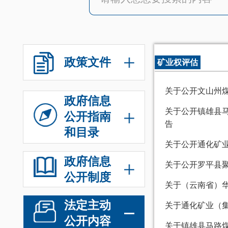
政策文件
矿业权评估
关于公开文山州
政府信息
关于公开镇雄县
公开指南
告
和目录
关于公开通化矿
政府信息
关于公开罗平县
公开制度
关于（云南省）
法定主动
关于通化矿业（
公开内容
关于镇雄县马路