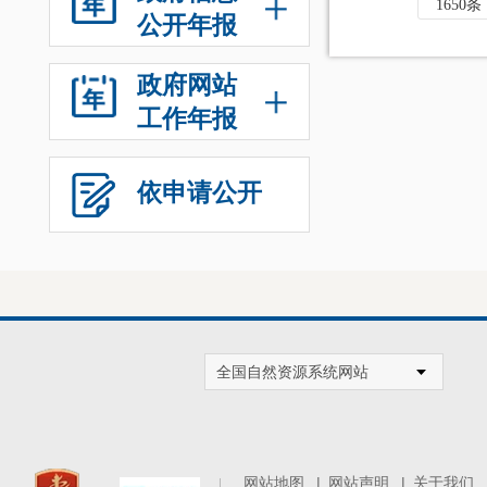
1650条
公开年报
政府网站
工作年报
依申请公开
全国自然资源系统网站
网站地图
|
网站声明
|
关于我们