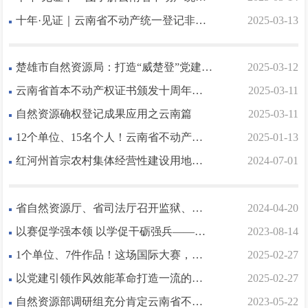
十年·见证｜云南省不动产统一登记非凡十年大事记
2025-03-13
楚雄市自然资源局：打造“威楚登”党建品牌 书写不动产登记新篇章
2025-03-12
云南省首本不动产权证书颁发十周年座谈会召开
2025-03-11
自然资源确权登记成果应用之云南篇
2025-03-11
12个单位、15名个人！云南省不动产登记便民利民窗口建设工作成效获自然资源部通报表扬
2025-01-13
红河州首宗农村集体经营性建设用地实现“签约即交地、交证”
2024-07-01
省自然资源厅、省司法厅召开监狱、戒毒系统警察职工住房不动产登记历史遗留问题化解工作会议
2024-04-20
以赛促学强本领 以学促干砺强兵——云南省首届不动产登记技能竞赛成功举办
2023-08-14
1个单位、7件作品！这场国际大赛，云南成绩亮眼→
2025-02-27
以党建引领作风效能革命打造一流的登记财产营商环境
2025-02-27
自然资源部调研组充分肯定云南省不动产登记便利化工作
2023-05-22