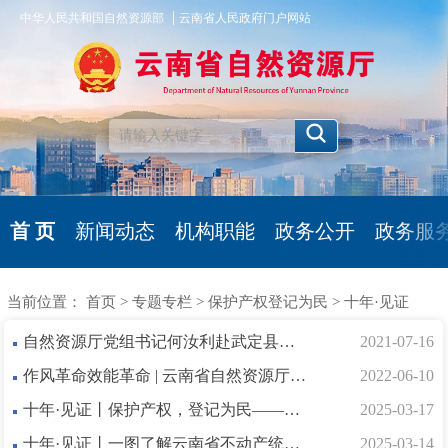
|
中华人民共和国自然资源部
云南省人民政府门户网站
首 页
新闻动态
机构职能
政务公开
政务服
当前位置：
首页
>
专题专栏
>
保护产权登记为民
>
十年·见证
自然资源厅党组书记何汝利赴武定县调研易地扶贫搬迁安置住房不动产登记发证工作
2021-07-16
作风革命效能革命 | 云南省自然资源厅与司法厅召开监狱戒毒系统不动产登记历史遗留问题化解工作座谈会
2022-06-10
十年·见证丨保护产权，登记为民——云南省不动产统一登记改革十年回眸
2025-03-17
十年·见证丨一图了解云南省不动产统一登记十年奋进历程
2025-03-14